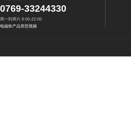
0769-33244330
周一到周六 8:00-22:00
电磁铁产品类型视频