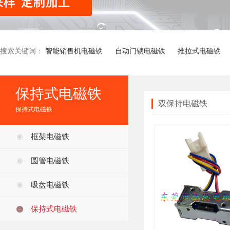
搜索关键词：
智能销售机电磁铁
自动门锁电磁铁
推拉式电磁铁
保持式电磁铁
双保持电磁铁
保持式电磁铁
框架电磁铁
圆管电磁铁
吸盘电磁铁
保持式电磁铁