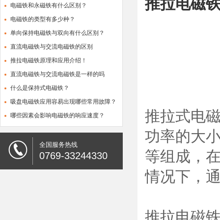
推拉电磁
电磁铁和永磁铁有什么区别？
电磁铁的类型有多少种？
单向保持电磁铁与双向有什么区别？
直流电磁铁与交流电磁铁的区别
推拉电磁铁原理和应用介绍！
直流电磁铁与交流电磁铁是一样的吗
什么是保持式电磁铁？
吸盘电磁铁应用容易出现哪些常用故障？
推拉式电
哪些因素会影响电磁铁的响应速度？
功率的大
全国服务热线
等组成，
0769-33244330
情况下，
推拉电磁