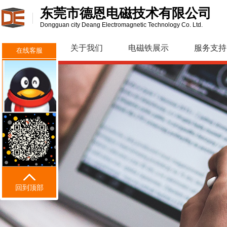
东莞市德恩电磁技术有限公司
Dongguan city Deang Electromagnetic Technology Co. Ltd.
网站首页
关于我们
电磁铁展示
服务支持
在线客服
回到顶部