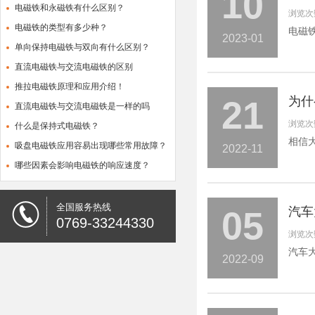
10
电磁铁和永磁铁有什么区别？
浏览次数
电磁铁的类型有多少种？
电磁
2023-01
单向保持电磁铁与双向有什么区别？
直流电磁铁与交流电磁铁的区别
推拉电磁铁原理和应用介绍！
21
为什
直流电磁铁与交流电磁铁是一样的吗
浏览次数
什么是保持式电磁铁？
相信
吸盘电磁铁应用容易出现哪些常用故障？
2022-11
哪些因素会影响电磁铁的响应速度？
全国服务热线
05
汽车
0769-33244330
浏览次数
汽车
2022-09