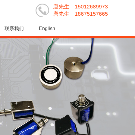
唐先生：15012689973
唐先生：18675157665
联系我们
English