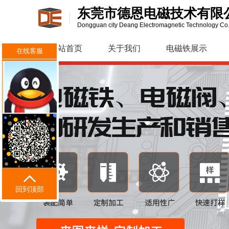
东莞市德恩电磁技术有限
Dongguan city Deang Electromagnetic Technology Co.
网站首页
关于我们
电磁铁展示
在线客服
回到顶部