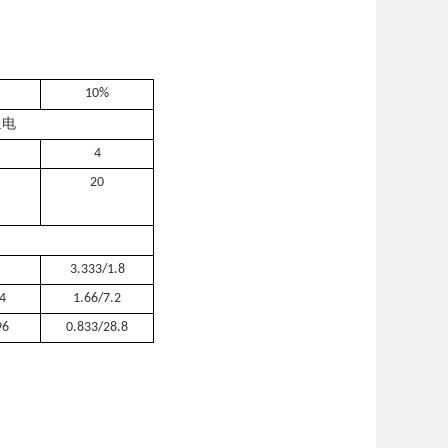
10%
通电
4
20
3.333/1.8
4
1.66/7.2
96
0.833/28.8