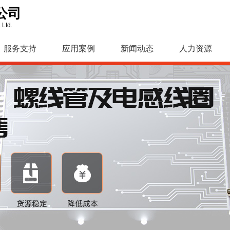
公司
 Ltd.
服务支持
应用案例
新闻动态
人力资源