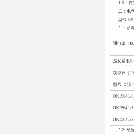
1.6：复
二：电气
型号:DK15
2.1: 参
通电率=
最长通电时
功率W（2
型号-直流
DK1564L/S
DK1564L/S
DK1564L/S
2.2: 绝缘