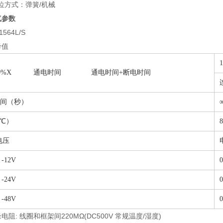
位方式：弹簧/机械
参数
64L/S
考值
100%X 通电时间 通电时间+断电时间
间（秒）
0℃）
8
电压
 -12V
0
 -24V
0
 -48V
0
电阻: 线圈和框架间220MΩ(DC500V 常规温度/湿度)