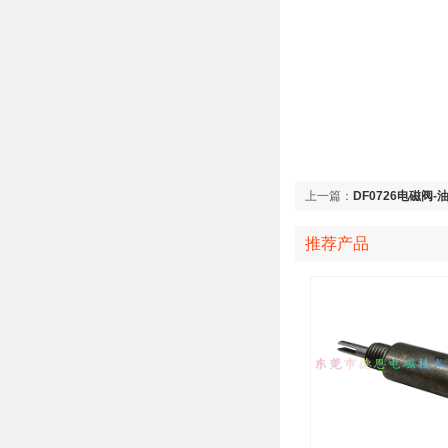
上一篇：
DF0726电磁阀
推荐产品