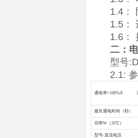
1.4： 
1.5： 
1.6： 
二：电
型号:DF0
2.1: 
通电率=100%X
最长通电时间（秒）
功率W（20℃）
型号-直流电压