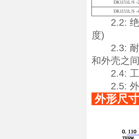
DK1151L/S -
DK1151L/S -
2.2: 绝
度)
2.3: 耐电
和外壳之间
2.4: 工
2.5: 
外形尺