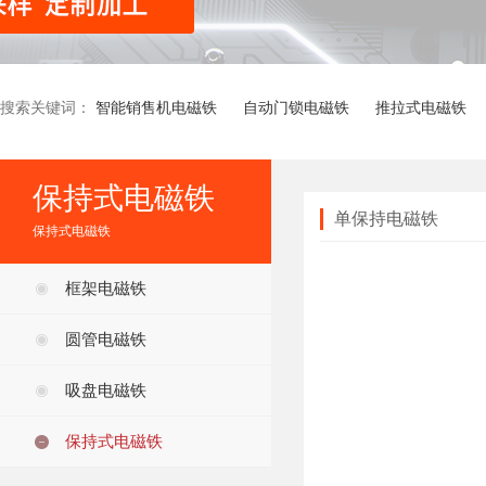
搜索关键词：
智能销售机电磁铁
自动门锁电磁铁
推拉式电磁铁
保持式电磁铁
单保持电磁铁
保持式电磁铁
框架电磁铁
圆管电磁铁
吸盘电磁铁
保持式电磁铁