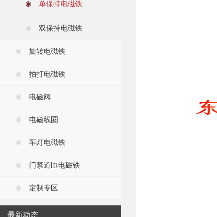
单保持电磁铁
双保持电磁铁
旋转电磁铁
拍打电磁铁
电磁阀
电磁线圈
车灯电磁铁
门禁道匝电磁铁
定制专区
最新动态